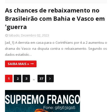
As chances de rebaixamento no
Brasileirão com Bahia e Vasco em
'guerra
Sábado, Dezembro 02, 2023
[ad_1] A derrota em casa para o Corinthians por 4 a 2 aumentou o
drama do Vasco na disputa contra o rebaixamento. Segundo os
dados estatístic…
SAIBA MAIS »
...
1
2
3
37