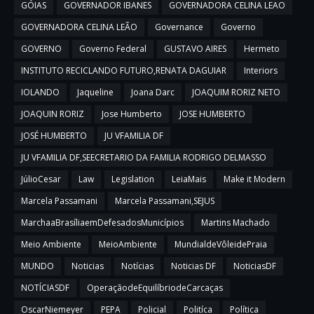
GÓIAS
GOVERNADOR IBANES
GOVERNADORA CELINA LEAO
GOVERNADORA CELINA LEÃO
Governance
Governo
GOVERNO
Governo Federal
GUSTAVO AIRES
Hermeto
INSTITUTO RECICLANDO FUTURO,RENATA DAGUIAR
Interiors
IOLANDO
Jaqueline
Joana Darc
JOAQUIM RORIZ NETO
JOAQUIN RORIZ
Jose Humberto
JOSE HUMBERTO
JOSÉ HUMBERTO
JU VFAMILIA DF
JU VFAMILIA DF,SEECRETARIO DA FAMILIA RODRIGO DELMASSO
JúlioCesar
Law
Legislation
LeiaMais
Make it Modern
Marcela Passamani
Marcela Passamani,SEJUS
MarchaaBrasíliaemDefesadosMunicípios
Martins Machado
Meio Ambiente
MeioAmbiente
MundialdeVôleidePraia
MUNDO
Noticias
Notícias
Noticias DF
NoticiasDF
NOTÍCIASDF
OperaçãodeEquilíbriodeCarcaças
OscarNiemeyer
PEPA
Policial
Politíca
Política