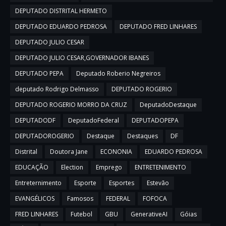
DEPUTADO DISTRITAL HERMETO
DEPUTADO EDUARDO PEDROSA
DEPUTADO FRED LINHARES
DEPUTADO JULIO CESAR
DEPUTADO JULIO CESAR,GOVERNADOR IBANES
DEPUTADO PEPA
Deputado Roberio Negreiros
deputado Rodrigo Delmasso
DEPUTADO ROGERIO
DEPUTADO ROGERIO MORRO DA CRUZ
DeputadoDestaque
DEPUTADODF
DeputadoFederal
DEPUTADOPEPA
DEPUTADOROGERIO
Destaque
Destaques
DF
Distrital
Doutora Jane
ECONONIA
EDUARDO PEDROSA
EDUCAÇÃO
Election
Emprego
ENTRETENIMENTO
Entreternimento
Esporte
Esportes
Estevão
EVANGÉLICOS
Famosos
FEDERAL
FOFOCA
FRED LINHARES
Futebol
GBU
GenerativeAI
Góias