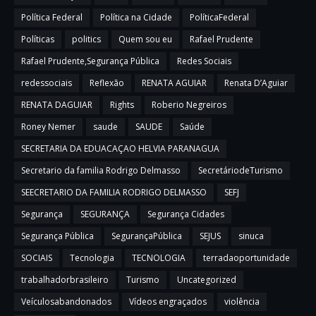
Política Federal
Política na Cidade
PolíticaFederal
Políticas
politics
Quem sou eu
Rafael Prudente
Rafael Prudente,Segurança Pública
Redes Sociais
redessociais
Reflexão
RENATA AGUIAR
Renata D’Aguiar
RENATA DAGUIAR
Rights
Roberio Negreiros
Roney Nemer
saude
SAUDE
Saúde
SECRETARIA DA EDUACAÇAO HELVIA PARANAGUA
Secretario da familia Rodrigo Delmasso
SecretáriodeTurismo
SEECRETARIO DA FAMILIA RODRIGO DELMASSO
SEFJ
Segurança
SEGURANÇA
Segurança Cidades
Segurança Pública
SegurançaPública
SEJUS
sinuca
SOCIAIS
Tecnologia
TECNOLOGIA
terradaoportunidade
trabalhadorbrasileiro
Turismo
Uncategorized
Veículosabandonados
Vídeos engraçados
violência