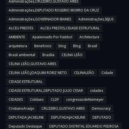
Administrações,CRUZEIRO,GUSTAVO AIRES
Administrações,DEPUTADO ROGERIO MORRO DA CRUZ
Administrações,GOVERNADOR IBANES
Administrações,SEJUS
ALCEU PRESTES
ALCEU PRESTES,CIDADE ESTRUTURAL
AMBIENTE
Apaixonado Por Futebol
Architecture
arquitetura
Beneficios
blog
Blog
Brasil
Brasil ambiental
Brasília
CELINA LEÃO
CELINA LEÃO,GUSTAVO AIRES
CELINA LEÃO,JOAQUIM RORIZ NETO
CELINALEÃO
Cidade
CIDADE ESTRUTURAL
CIDADE ESTRUTURAL,DEPUTADO JULIO CESAR
cidades
CIDADES
Ciddaes
CLDF
congressodeNiemeyer
CristianoAraújo
CRUZEIRO,GUSTAVO AIRES
Democracy
DEPUTADA JACKELINE
DEPUTADAJACKELINE
DEPUTADO
Deputado Destaque
DEPUTADO DISTRITAL EDUARDO PEDROSA