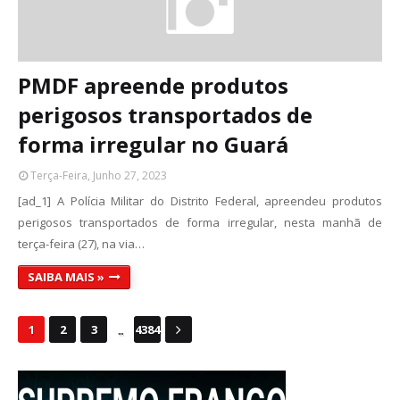
PMDF apreende produtos
perigosos transportados de
forma irregular no Guará
Terça-Feira, Junho 27, 2023
[ad_1] A Polícia Militar do Distrito Federal, apreendeu produtos
perigosos transportados de forma irregular, nesta manhã de
terça-feira (27), na via…
SAIBA MAIS »
...
1
2
3
4384