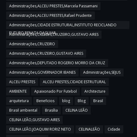
Administrações,ALCEU PRESTES,Marcela Passamani
Administrações,ALCEU PRESTES,Rafael Prudente
Administrações,CIDADE ESTRUTURAL,INSTITUTO RECICLANDO
FUTURO,RENATA DAGUIAR
Administrações,Cidades,CRUZEIRO,GUSTAVO AIRES
Administrações,CRUZEIRO
Administrações,CRUZEIRO,GUSTAVO AIRES
Administrações,DEPUTADO ROGERIO MORRO DA CRUZ
Administrações,GOVERNADOR IBANES
Administrações,SEJUS
ALCEU PRESTES
ALCEU PRESTES,CIDADE ESTRUTURAL
AMBIENTE
Apaixonado Por Futebol
Architecture
arquitetura
Beneficios
blog
Blog
Brasil
Brasil ambiental
Brasília
CELINA LEÃO
CELINA LEÃO,GUSTAVO AIRES
CELINA LEÃO,JOAQUIM RORIZ NETO
CELINALEÃO
Cidade