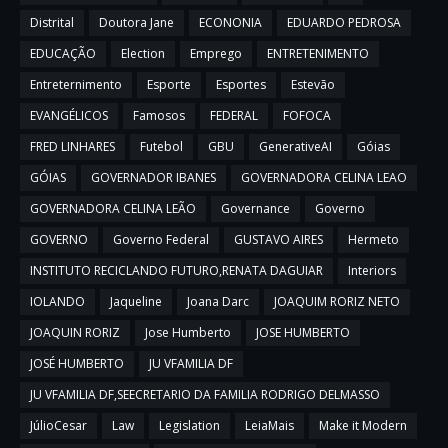
Distrital
Doutora Jane
ECONONIA
EDUARDO PEDROSA
EDUCAÇÃO
Election
Emprego
ENTRETENIMENTO
Entreternimento
Esporte
Esportes
Estevão
EVANGÉLICOS
Famosos
FEDERAL
FOFOCA
FRED LINHARES
Futebol
GBU
GenerativeAI
Góias
GÓIAS
GOVERNADOR IBANES
GOVERNADORA CELINA LEAO
GOVERNADORA CELINA LEÃO
Governance
Governo
GOVERNO
Governo Federal
GUSTAVO AIRES
Hermeto
INSTITUTO RECICLANDO FUTURO,RENATA DAGUIAR
Interiors
IOLANDO
Jaqueline
Joana Darc
JOAQUIM RORIZ NETO
JOAQUIN RORIZ
Jose Humberto
JOSE HUMBERTO
JOSÉ HUMBERTO
JU VFAMILIA DF
JU VFAMILIA DF,SEECRETARIO DA FAMILIA RODRIGO DELMASSO
JúlioCesar
Law
Legislation
LeiaMais
Make it Modern