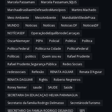
Marcela Passamani
Marcela Passamani,SEJUS
MarchaaBrasíliaemDefesadosMunicípios
Martins Machado
Meio Ambiente
MeioAmbiente
MundialdeVôleidePraia
MUNDO
Noticias
Notícias
Noticias DF
NoticiasDF
NOTÍCIASDF
OperaçãodeEquilíbriodeCarcaças
OscarNiemeyer
PEPA
Policial
Politíca
Política
Política Federal
Política na Cidade
PolíticaFederal
Políticas
politics
Quem sou eu
Rafael Prudente
Rafael Prudente,Segurança Pública
Redes Sociais
redessociais
Reflexão
RENATA AGUIAR
Renata D’Aguiar
RENATA DAGUIAR
Rights
Roberio Negreiros
Roney Nemer
saude
SAUDE
Saúde
SECRETARIA DA EDUACAÇAO HELVIA PARANAGUA
Secretario da familia Rodrigo Delmasso
SecretáriodeTurismo
SEECRETARIO DA FAMILIA RODRIGO DELMASSO
SEFJ