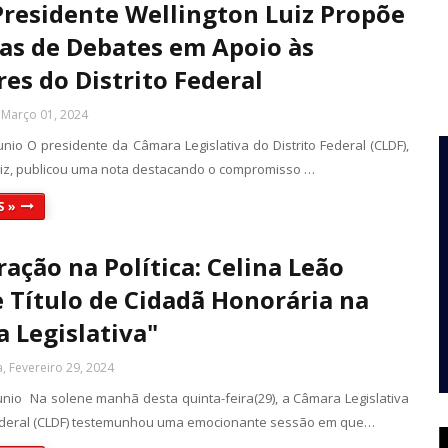
Presidente Wellington Luiz Propõe
s de Debates em Apoio às
es do Distrito Federal
, Março 01, 2024
unio O presidente da Câmara Legislativa do Distrito Federal (CLDF),
uiz, publicou uma nota destacando o compromisso …
S »
ração na Política: Celina Leão
 Título de Cidadã Honorária na
 Legislativa"
a, Fevereiro 29, 2024
Junio Na solene manhã desta quinta-feira(29), a Câmara Legislativa
Federal (CLDF) testemunhou uma emocionante sessão em que…