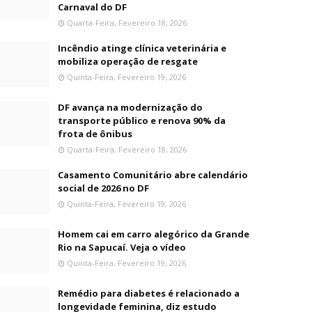
Carnaval do DF
Quarta-Feira, Fevereiro 18, 2026
Incêndio atinge clínica veterinária e
mobiliza operação de resgate
Quinta-Feira, Fevereiro 19, 2026
DF avança na modernização do
transporte público e renova 90% da
frota de ônibus
Quarta-Feira, Fevereiro 18, 2026
Casamento Comunitário abre calendário
social de 2026 no DF
Quinta-Feira, Fevereiro 19, 2026
Homem cai em carro alegórico da Grande
Rio na Sapucaí. Veja o vídeo
Quinta-Feira, Fevereiro 19, 2026
Remédio para diabetes é relacionado a
longevidade feminina, diz estudo