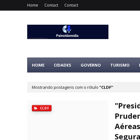
Home
Contact
Contact
HOME
CIDADES
GOVERNO
TURISMO
Mostrando postagens com o rótulo
CLDF
"Presi
CLDF
Pruden
Aéreas
Segur