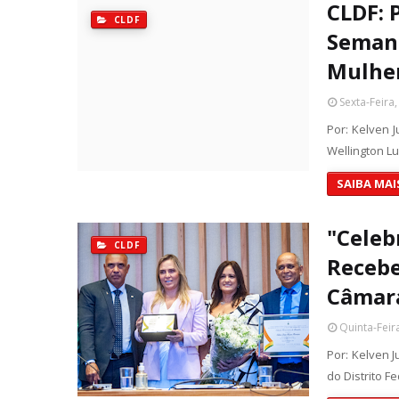
CLDF: 
CLDF
Semana
Mulher
Sexta-Feira
Por: Kelven J
Wellington L
SAIBA MAI
"Celeb
CLDF
Recebe
Câmara
Quinta-Feir
Por: Kelven 
do Distrito 