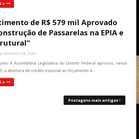
S »
timento de R$ 579 mil Aprovado
onstrução de Passarelas na EPIA e
trutural"
a, Fevereiro 28, 2024
Junio A Assembleia Legislativa do Distrito Federal aprovou, nesta
27), a abertura de crédito especial ao Orçamento d…
S »
Postagens mais antigas