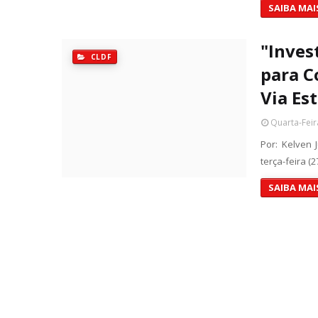
SAIBA MAI
"Inves
CLDF
para C
Via Es
Quarta-Feir
Por: Kelven 
terça-feira (
SAIBA MAI