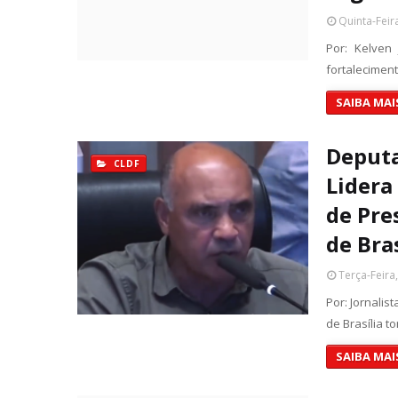
Quinta-Feir
Por: Kelven
fortaleciment
SAIBA MAI
Deputa
CLDF
Lidera
de Pre
de Bra
Terça-Feira
Por: Jornali
de Brasília t
SAIBA MAI