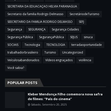
SECRETARIA DA EDUACAÇAO HELVIA PARANAGUA
Secretario da familia Rodrigo Delmasso
SecretáriodeTurismo
SEECRETARIO DA FAMILIA RODRIGO DELMASSO
SEFJ
Segurança
SEGURANÇA
Segurança Cidades
Segurança Pública
SegurançaPública
SEJUS
sinuca
SOCIAIS
Tecnologia
TECNOLOGIA
terradaoportunidade
trabalhadorbrasileiro
Turismo
Uncategorized
Veículosabandonados
Vídeos engraçados
violência
Você sabia?
POPULAR POSTS
Kleber Mendonça Filho comemora nova safra
de filmes: “País do cinema”
Sábado, Setembro 20, 2025