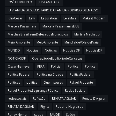
JOSÉ HUMBERTO
JU VFAMILIA DF
JU VFAMILIA DF,SEECRETARIO DA FAMILIA RODRIGO DELMASSO
JúlioCesar
Law
Legislation
LeiaMais
Make it Modern
Marcela Passamani
Marcela Passamani,SEJUS
MarchaaBrasíliaemDefesadosMunicípios
Martins Machado
Meio Ambiente
MeioAmbiente
MundialdeVôleidePraia
MUNDO
Noticias
Notícias
Noticias DF
NoticiasDF
NOTÍCIASDF
OperaçãodeEquilíbriodeCarcaças
OscarNiemeyer
PEPA
Policial
Politíca
Política
Política Federal
Política na Cidade
PolíticaFederal
Políticas
politics
Quem sou eu
Rafael Prudente
Rafael Prudente,Segurança Pública
Redes Sociais
redessociais
Reflexão
RENATA AGUIAR
Renata D’Aguiar
RENATA DAGUIAR
Rights
Roberio Negreiros
Roney Nemer
saude
SAUDE
Saúde