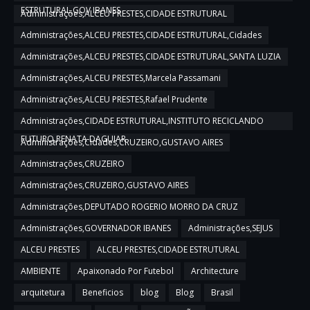
ESTRUTURAL,GOV IBANES
Administrações,ALCEU PRESTES,CIDADE ESTRUTURAL
Administrações,ALCEU PRESTES,CIDADE ESTRUTURAL,Cidades
Administrações,ALCEU PRESTES,CIDADE ESTRUTURAL,SANTA LUZIA
Administrações,ALCEU PRESTES,Marcela Passamani
Administrações,ALCEU PRESTES,Rafael Prudente
Administrações,CIDADE ESTRUTURAL,INSTITUTO RECICLANDO
FUTURO,RENATA DAGUIAR
Administrações,Cidades,CRUZEIRO,GUSTAVO AIRES
Administrações,CRUZEIRO
Administrações,CRUZEIRO,GUSTAVO AIRES
Administrações,DEPUTADO ROGERIO MORRO DA CRUZ
Administrações,GOVERNADOR IBANES
Administrações,SEJUS
ALCEU PRESTES
ALCEU PRESTES,CIDADE ESTRUTURAL
AMBIENTE
Apaixonado Por Futebol
Architecture
arquitetura
Beneficios
blog
Blog
Brasil