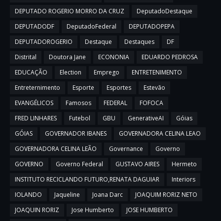
DEPUTADO ROGERIO MORRO DA CRUZ
DeputadoDestaque
DEPUTADODF
DeputadoFederal
DEPUTADOPEPA
DEPUTADOROGERIO
Destaque
Destaques
DF
Distrital
Doutora Jane
ECONONIA
EDUARDO PEDROSA
EDUCAÇÃO
Election
Emprego
ENTRETENIMENTO
Entreternimento
Esporte
Esportes
Estevão
EVANGÉLICOS
Famosos
FEDERAL
FOFOCA
FRED LINHARES
Futebol
GBU
GenerativeAI
Góias
GÓIAS
GOVERNADOR IBANES
GOVERNADORA CELINA LEAO
GOVERNADORA CELINA LEÃO
Governance
Governo
GOVERNO
Governo Federal
GUSTAVO AIRES
Hermeto
INSTITUTO RECICLANDO FUTURO,RENATA DAGUIAR
Interiors
IOLANDO
Jaqueline
Joana Darc
JOAQUIM RORIZ NETO
JOAQUIN RORIZ
Jose Humberto
JOSE HUMBERTO