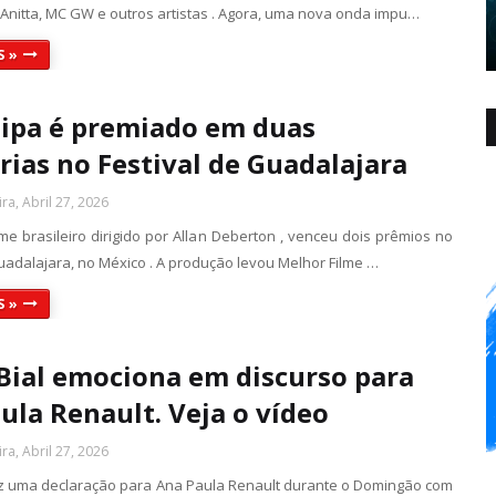
nitta, MC GW e outros artistas . Agora, uma nova onda impu…
S »
Pipa é premiado em duas
rias no Festival de Guadalajara
ra, Abril 27, 2026
ilme brasileiro dirigido por Allan Deberton , venceu dois prêmios no
uadalajara, no México . A produção levou Melhor Filme …
S »
Bial emociona em discurso para
ula Renault. Veja o vídeo
ra, Abril 27, 2026
ez uma declaração para Ana Paula Renault durante o Domingão com