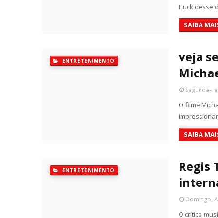
Huck desse d
SAIBA MAI
veja s
ENTRETENIMENTO
Michae
Segunda-Fei
O filme Micha
impressionan
SAIBA MAI
Regis 
ENTRETENIMENTO
intern
Domingo, Ab
O crítico mu