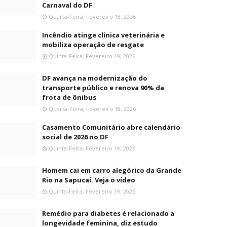
Carnaval do DF
Quarta-Feira, Fevereiro 18, 2026
Incêndio atinge clínica veterinária e
mobiliza operação de resgate
Quinta-Feira, Fevereiro 19, 2026
DF avança na modernização do
transporte público e renova 90% da
frota de ônibus
Quarta-Feira, Fevereiro 18, 2026
Casamento Comunitário abre calendário
social de 2026 no DF
Quinta-Feira, Fevereiro 19, 2026
Homem cai em carro alegórico da Grande
Rio na Sapucaí. Veja o vídeo
Quinta-Feira, Fevereiro 19, 2026
Remédio para diabetes é relacionado a
longevidade feminina, diz estudo