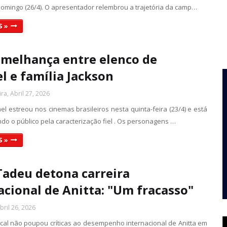
omingo (26/4). O apresentador relembrou a trajetória da camp…
S »
emelhança entre elenco de
l e família Jackson
ra, Abril 27, 2026
el estreou nos cinemas brasileiros nesta quinta-feira (23/4) e está
do o público pela caracterização fiel . Os personagens …
S »
Tadeu detona carreira
acional de Anitta: "Um fracasso"
ril 26, 2026
sical não poupou críticas ao desempenho internacional de Anitta em