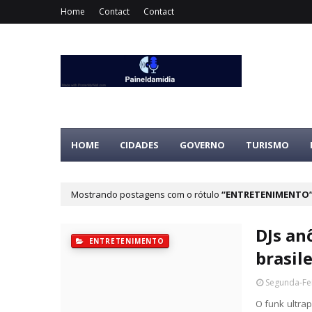
Home
Contact
Contact
HOME
CIDADES
GOVERNO
TURISMO
Mostrando postagens com o rótulo
ENTRETENIMENTO
DJs an
ENTRETENIMENTO
brasil
Segunda-Fei
O funk ultra