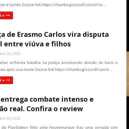
ows e turnês Source link https://chumbogrossodf.com.br/re…
S »
a de Erasmo Carlos vira disputa
l entre viúva e filhos
ril 26, 2026
antor enfrenta batalha na Justiça envolvendo divisão de bens e
orais após sua morte Source link https://chumbogrossodf.com.b…
S »
entrega combate intenso e
ão real. Confira o review
ril 26, 2026
 da PlayStation feito pela Housemarque traz uma jornada com