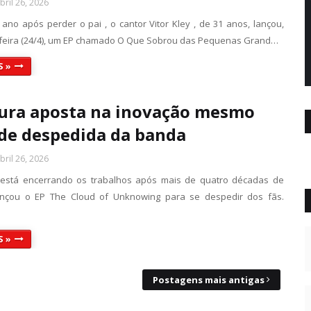
ril 26, 2026
ano após perder o pai , o cantor Vitor Kley , de 31 anos, lançou,
feira (24/4), um EP chamado O Que Sobrou das Pequenas Grand…
S »
ura aposta na inovação mesmo
de despedida da banda
ril 26, 2026
 está encerrando os trabalhos após mais de quatro décadas de
lançou o EP The Cloud of Unknowing para se despedir dos fãs.
S »
Postagens mais antigas