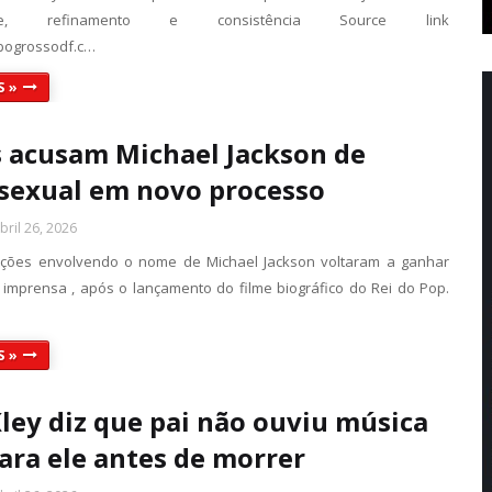
dade, refinamento e consistência Source link
bogrossodf.c…
S »
 acusam Michael Jackson de
sexual em novo processo
ril 26, 2026
ções envolvendo o nome de Michael Jackson voltaram a ganhar
imprensa , após o lançamento do filme biográfico do Rei do Pop.
S »
Kley diz que pai não ouviu música
para ele antes de morrer