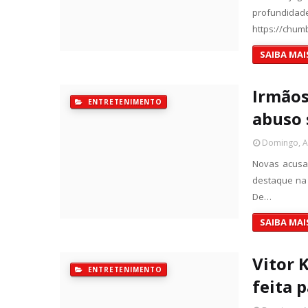
profundi
https://chum
SAIBA MAI
Irmãos
ENTRETENIMENTO
abuso 
Domingo, Ab
Novas acusa
destaque na 
De…
SAIBA MAI
Vitor 
ENTRETENIMENTO
feita 