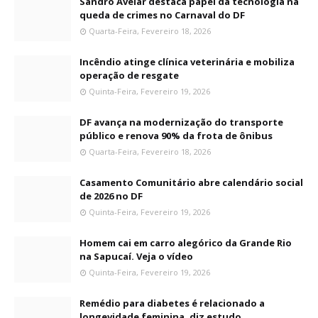
Sandro Avelar destaca papel da tecnologia na
queda de crimes no Carnaval do DF
Quarta-Feira, Fevereiro 18, 2026
Incêndio atinge clínica veterinária e mobiliza
operação de resgate
Quinta-Feira, Fevereiro 19, 2026
DF avança na modernização do transporte
público e renova 90% da frota de ônibus
Quarta-Feira, Fevereiro 18, 2026
Casamento Comunitário abre calendário social
de 2026 no DF
Quinta-Feira, Fevereiro 19, 2026
Homem cai em carro alegórico da Grande Rio
na Sapucaí. Veja o vídeo
Quinta-Feira, Fevereiro 19, 2026
Remédio para diabetes é relacionado a
longevidade feminina, diz estudo