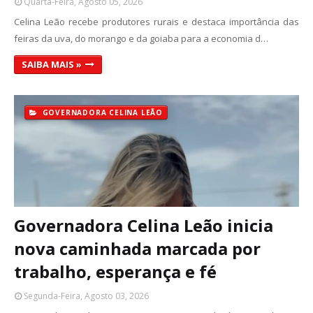
Quarta-Feira, Agosto 05, 2026
Celina Leão recebe produtores rurais e destaca importância das
feiras da uva, do morango e da goiaba para a economia d…
SAIBA MAIS »
GOVERNADORA CELINA LEÃO
Governadora Celina Leão inicia
nova caminhada marcada por
trabalho, esperança e fé
Segunda-Feira, Agosto 03, 2026