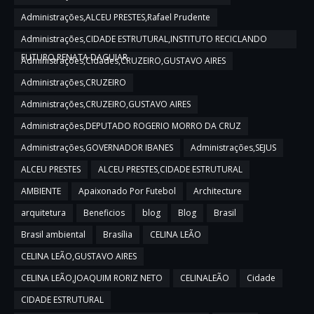
Administrações,ALCEU PRESTES,Rafael Prudente
Administrações,CIDADE ESTRUTURAL,INSTITUTO RECICLANDO
FUTURO,RENATA DAGUIAR
Administrações,Cidades,CRUZEIRO,GUSTAVO AIRES
Administrações,CRUZEIRO
Administrações,CRUZEIRO,GUSTAVO AIRES
Administrações,DEPUTADO ROGERIO MORRO DA CRUZ
Administrações,GOVERNADOR IBANES
Administrações,SEJUS
ALCEU PRESTES
ALCEU PRESTES,CIDADE ESTRUTURAL
AMBIENTE
Apaixonado Por Futebol
Architecture
arquitetura
Beneficios
blog
Blog
Brasil
Brasil ambiental
Brasília
CELINA LEÃO
CELINA LEÃO,GUSTAVO AIRES
CELINA LEÃO,JOAQUIM RORIZ NETO
CELINALEÃO
Cidade
CIDADE ESTRUTURAL