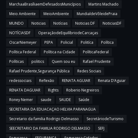
MarchaaBrasíliaemDefesadosMunicípios
Martins Machado
Meio Ambiente
MeioAmbiente
MundialdeVôleidePraia
MUNDO
Noticias
Notícias
Noticias DF
NoticiasDF
NOTÍCIASDF
OperaçãodeEquilíbriodeCarcaças
OscarNiemeyer
PEPA
Policial
Politíca
Política
Política Federal
Política na Cidade
PolíticaFederal
Políticas
politics
Quem sou eu
Rafael Prudente
Rafael Prudente,Segurança Pública
Redes Sociais
redessociais
Reflexão
RENATA AGUIAR
Renata D’Aguiar
RENATA DAGUIAR
Rights
Roberio Negreiros
Roney Nemer
saude
SAUDE
Saúde
SECRETARIA DA EDUACAÇAO HELVIA PARANAGUA
Secretario da familia Rodrigo Delmasso
SecretáriodeTurismo
SEECRETARIO DA FAMILIA RODRIGO DELMASSO
SEFJ
Segurança
SEGURANÇA
Segurança Cidades