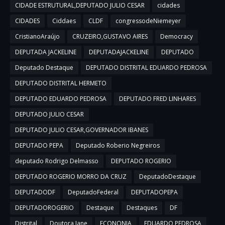
CIDADE ESTRUTURAL,DEPUTADO JULIO CESAR
cidades
CIDADES
Ciddaes
CLDF
congressodeNiemeyer
CristianoAraújo
CRUZEIRO,GUSTAVO AIRES
Democracy
DEPUTADA JACKELINE
DEPUTADAJACKELINE
DEPUTADO
Deputado Destaque
DEPUTADO DISTRITAL EDUARDO PEDROSA
DEPUTADO DISTRITAL HERMETO
DEPUTADO EDUARDO PEDROSA
DEPUTADO FRED LINHARES
DEPUTADO JULIO CESAR
DEPUTADO JULIO CESAR,GOVERNADOR IBANES
DEPUTADO PEPA
Deputado Roberio Negreiros
deputado Rodrigo Delmasso
DEPUTADO ROGERIO
DEPUTADO ROGERIO MORRO DA CRUZ
DeputadoDestaque
DEPUTADODF
DeputadoFederal
DEPUTADOPEPA
DEPUTADOROGERIO
Destaque
Destaques
DF
Distrital
Doutora Jane
ECONONIA
EDUARDO PEDROSA