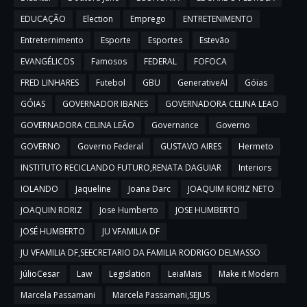
EDUCAÇÃO
Election
Emprego
ENTRETENIMENTO
Entreternimento
Esporte
Esportes
Estevão
EVANGÉLICOS
Famosos
FEDERAL
FOFOCA
FRED LINHARES
Futebol
GBU
GenerativeAI
Góias
GÓIAS
GOVERNADOR IBANES
GOVERNADORA CELINA LEAO
GOVERNADORA CELINA LEÃO
Governance
Governo
GOVERNO
Governo Federal
GUSTAVO AIRES
Hermeto
INSTITUTO RECICLANDO FUTURO,RENATA DAGUIAR
Interiors
IOLANDO
Jaqueline
Joana Darc
JOAQUIM RORIZ NETO
JOAQUIN RORIZ
Jose Humberto
JOSE HUMBERTO
JOSÉ HUMBERTO
JU VFAMILIA DF
JU VFAMILIA DF,SEECRETARIO DA FAMILIA RODRIGO DELMASSO
JúlioCesar
Law
Legislation
LeiaMais
Make it Modern
Marcela Passamani
Marcela Passamani,SEJUS