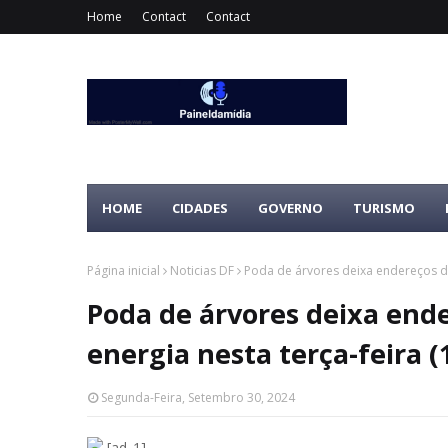
Home
Contact
Contact
HOME
CIDADES
GOVERNO
TURISMO
Página inicial
Noticias DF
Poda de árvores deixa endereços de 
Poda de árvores deixa end
energia nesta terça-feira (
Segunda-Feira, Setembro 30, 2024
[ad_1]