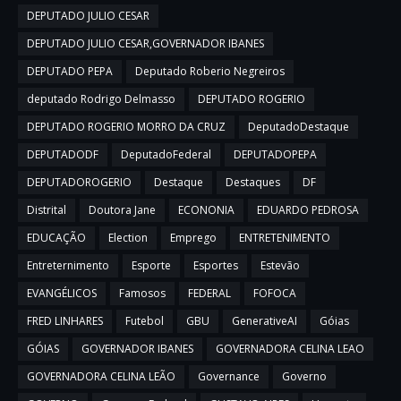
DEPUTADO JULIO CESAR
DEPUTADO JULIO CESAR,GOVERNADOR IBANES
DEPUTADO PEPA
Deputado Roberio Negreiros
deputado Rodrigo Delmasso
DEPUTADO ROGERIO
DEPUTADO ROGERIO MORRO DA CRUZ
DeputadoDestaque
DEPUTADODF
DeputadoFederal
DEPUTADOPEPA
DEPUTADOROGERIO
Destaque
Destaques
DF
Distrital
Doutora Jane
ECONONIA
EDUARDO PEDROSA
EDUCAÇÃO
Election
Emprego
ENTRETENIMENTO
Entreternimento
Esporte
Esportes
Estevão
EVANGÉLICOS
Famosos
FEDERAL
FOFOCA
FRED LINHARES
Futebol
GBU
GenerativeAI
Góias
GÓIAS
GOVERNADOR IBANES
GOVERNADORA CELINA LEAO
GOVERNADORA CELINA LEÃO
Governance
Governo