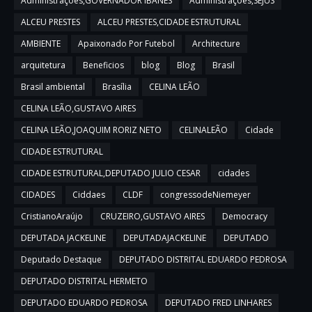
Administrações,GOVERNADOR IBANES
Administrações,SEJUS
ALCEU PRESTES
ALCEU PRESTES,CIDADE ESTRUTURAL
AMBIENTE
Apaixonado Por Futebol
Architecture
arquitetura
Beneficios
blog
Blog
Brasil
Brasil ambiental
Brasília
CELINA LEÃO
CELINA LEÃO,GUSTAVO AIRES
CELINA LEÃO,JOAQUIM RORIZ NETO
CELINALEÃO
Cidade
CIDADE ESTRUTURAL
CIDADE ESTRUTURAL,DEPUTADO JULIO CESAR
cidades
CIDADES
Ciddaes
CLDF
congressodeNiemeyer
CristianoAraújo
CRUZEIRO,GUSTAVO AIRES
Democracy
DEPUTADA JACKELINE
DEPUTADAJACKELINE
DEPUTADO
Deputado Destaque
DEPUTADO DISTRITAL EDUARDO PEDROSA
DEPUTADO DISTRITAL HERMETO
DEPUTADO EDUARDO PEDROSA
DEPUTADO FRED LINHARES