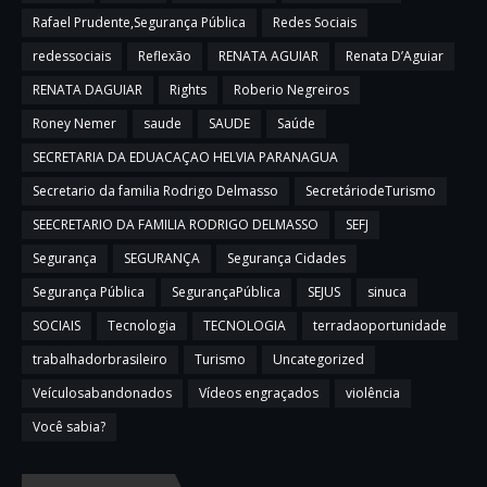
Rafael Prudente,Segurança Pública
Redes Sociais
redessociais
Reflexão
RENATA AGUIAR
Renata D’Aguiar
RENATA DAGUIAR
Rights
Roberio Negreiros
Roney Nemer
saude
SAUDE
Saúde
SECRETARIA DA EDUACAÇAO HELVIA PARANAGUA
Secretario da familia Rodrigo Delmasso
SecretáriodeTurismo
SEECRETARIO DA FAMILIA RODRIGO DELMASSO
SEFJ
Segurança
SEGURANÇA
Segurança Cidades
Segurança Pública
SegurançaPública
SEJUS
sinuca
SOCIAIS
Tecnologia
TECNOLOGIA
terradaoportunidade
trabalhadorbrasileiro
Turismo
Uncategorized
Veículosabandonados
Vídeos engraçados
violência
Você sabia?