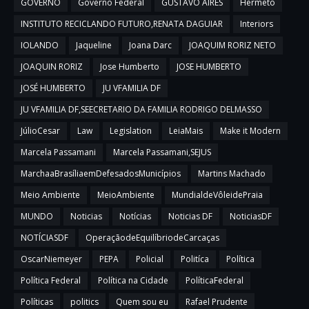
GOVERNO
Governo Federal
GUSTAVO AIRES
Hermeto
INSTITUTO RECICLANDO FUTURO,RENATA DAGUIAR
Interiors
IOLANDO
Jaqueline
Joana Darc
JOAQUIM RORIZ NETO
JOAQUIN RORIZ
Jose Humberto
JOSE HUMBERTO
JOSÉ HUMBERTO
JU VFAMILIA DF
JU VFAMILIA DF,SEECRETARIO DA FAMILIA RODRIGO DELMASSO
JúlioCesar
Law
Legislation
LeiaMais
Make it Modern
Marcela Passamani
Marcela Passamani,SEJUS
MarchaaBrasíliaemDefesadosMunicípios
Martins Machado
Meio Ambiente
MeioAmbiente
MundialdeVôleidePraia
MUNDO
Noticias
Notícias
Noticias DF
NoticiasDF
NOTÍCIASDF
OperaçãodeEquilíbriodeCarcaças
OscarNiemeyer
PEPA
Policial
Politíca
Política
Política Federal
Política na Cidade
PolíticaFederal
Políticas
politics
Quem sou eu
Rafael Prudente