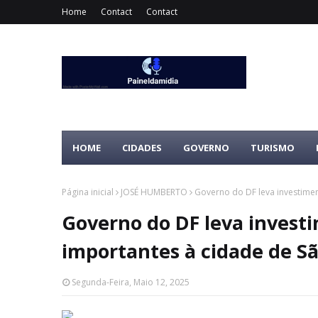
Home
Contact
Contact
HOME
CIDADES
GOVERNO
TURISMO
Página inicial
JOSÉ HUMBERTO
Governo do DF leva investimen
Governo do DF leva invest
importantes à cidade de S
Segunda-Feira, Maio 12, 2025