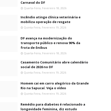
Carnaval do DF
Quarta-Feira, Fevereiro 18, 2026
Incêndio atinge clínica veterinária e
mobiliza operação de resgate
Quinta-Feira, Fevereiro 19, 2026
DF avança na modernização do
transporte público e renova 90% da
frota de ônibus
Quarta-Feira, Fevereiro 18, 2026
Casamento Comunitário abre calendário
social de 2026 no DF
Quinta-Feira, Fevereiro 19, 2026
Homem cai em carro alegórico da Grande
Rio na Sapucaí. Veja o vídeo
Quinta-Feira, Fevereiro 19, 2026
Remédio para diabetes é relacionado a
longevidade feminina, diz estudo