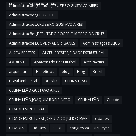
FUTURO,RENATA DAGUIAR
Administrações,Cidades,CRUZEIRO,GUSTAVO AIRES
Administrações,CRUZEIRO
Administrações,CRUZEIRO,GUSTAVO AIRES
Administrações,DEPUTADO ROGERIO MORRO DA CRUZ
Administrações,GOVERNADOR IBANES
Administrações,SEJUS
ALCEU PRESTES
ALCEU PRESTES,CIDADE ESTRUTURAL
AMBIENTE
Apaixonado Por Futebol
Architecture
arquitetura
Beneficios
blog
Blog
Brasil
Brasil ambiental
Brasília
CELINA LEÃO
CELINA LEÃO,GUSTAVO AIRES
CELINA LEÃO,JOAQUIM RORIZ NETO
CELINALEÃO
Cidade
CIDADE ESTRUTURAL
CIDADE ESTRUTURAL,DEPUTADO JULIO CESAR
cidades
CIDADES
Ciddaes
CLDF
congressodeNiemeyer