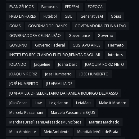
EVANGÉLICOS
Famosos
FEDERAL
FOFOCA
FRED LINHARES
Futebol
GBU
GenerativeAI
Góias
GÓIAS
GOVERNADOR IBANES
GOVERNADORA CELINA LEAO
GOVERNADORA CELINA LEÃO
Governance
Governo
GOVERNO
Governo Federal
GUSTAVO AIRES
Hermeto
INSTITUTO RECICLANDO FUTURO,RENATA DAGUIAR
Interiors
IOLANDO
Jaqueline
Joana Darc
JOAQUIM RORIZ NETO
JOAQUIN RORIZ
Jose Humberto
JOSE HUMBERTO
JOSÉ HUMBERTO
JU VFAMILIA DF
JU VFAMILIA DF,SEECRETARIO DA FAMILIA RODRIGO DELMASSO
JúlioCesar
Law
Legislation
LeiaMais
Make it Modern
Marcela Passamani
Marcela Passamani,SEJUS
MarchaaBrasíliaemDefesadosMunicípios
Martins Machado
Meio Ambiente
MeioAmbiente
MundialdeVôleidePraia