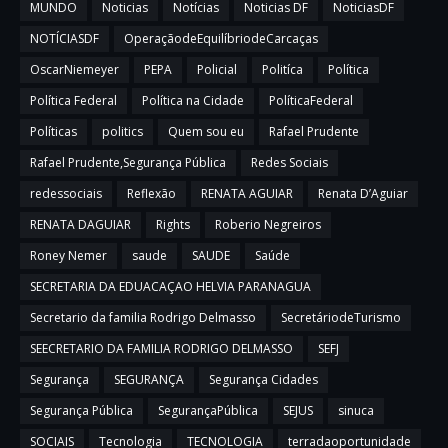
MUNDO
Noticias
Notícias
Noticias DF
NoticiasDF
NOTÍCIASDF
OperaçãodeEquilíbriodeCarcaças
OscarNiemeyer
PEPA
Policial
Politíca
Política
Política Federal
Política na Cidade
PolíticaFederal
Políticas
politics
Quem sou eu
Rafael Prudente
Rafael Prudente,Segurança Pública
Redes Sociais
redessociais
Reflexão
RENATA AGUIAR
Renata D’Aguiar
RENATA DAGUIAR
Rights
Roberio Negreiros
Roney Nemer
saude
SAUDE
Saúde
SECRETARIA DA EDUACAÇAO HELVIA PARANAGUA
Secretario da familia Rodrigo Delmasso
SecretáriodeTurismo
SEECRETARIO DA FAMILIA RODRIGO DELMASSO
SEFJ
Segurança
SEGURANÇA
Segurança Cidades
Segurança Pública
SegurançaPública
SEJUS
sinuca
SOCIAIS
Tecnologia
TECNOLOGIA
terradaoportunidade