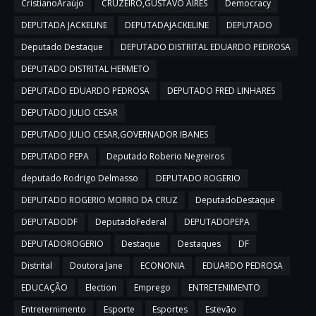
CristianoAraújo
CRUZEIRO,GUSTAVO AIRES
Democracy
DEPUTADA JACKELINE
DEPUTADAJACKELINE
DEPUTADO
Deputado Destaque
DEPUTADO DISTRITAL EDUARDO PEDROSA
DEPUTADO DISTRITAL HERMETO
DEPUTADO EDUARDO PEDROSA
DEPUTADO FRED LINHARES
DEPUTADO JULIO CESAR
DEPUTADO JULIO CESAR,GOVERNADOR IBANES
DEPUTADO PEPA
Deputado Roberio Negreiros
deputado Rodrigo Delmasso
DEPUTADO ROGERIO
DEPUTADO ROGERIO MORRO DA CRUZ
DeputadoDestaque
DEPUTADODF
DeputadoFederal
DEPUTADOPEPA
DEPUTADOROGERIO
Destaque
Destaques
DF
Distrital
Doutora Jane
ECONONIA
EDUARDO PEDROSA
EDUCAÇÃO
Election
Emprego
ENTRETENIMENTO
Entreternimento
Esporte
Esportes
Estevão