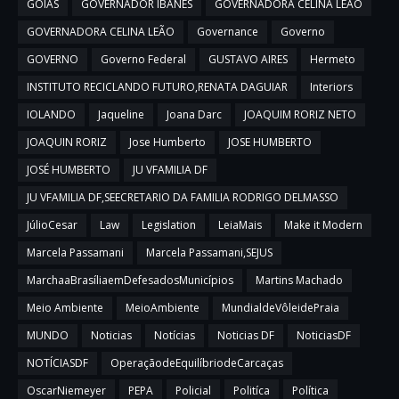
GÓIAS
GOVERNADOR IBANES
GOVERNADORA CELINA LEAO
GOVERNADORA CELINA LEÃO
Governance
Governo
GOVERNO
Governo Federal
GUSTAVO AIRES
Hermeto
INSTITUTO RECICLANDO FUTURO,RENATA DAGUIAR
Interiors
IOLANDO
Jaqueline
Joana Darc
JOAQUIM RORIZ NETO
JOAQUIN RORIZ
Jose Humberto
JOSE HUMBERTO
JOSÉ HUMBERTO
JU VFAMILIA DF
JU VFAMILIA DF,SEECRETARIO DA FAMILIA RODRIGO DELMASSO
JúlioCesar
Law
Legislation
LeiaMais
Make it Modern
Marcela Passamani
Marcela Passamani,SEJUS
MarchaaBrasíliaemDefesadosMunicípios
Martins Machado
Meio Ambiente
MeioAmbiente
MundialdeVôleidePraia
MUNDO
Noticias
Notícias
Noticias DF
NoticiasDF
NOTÍCIASDF
OperaçãodeEquilíbriodeCarcaças
OscarNiemeyer
PEPA
Policial
Politíca
Política