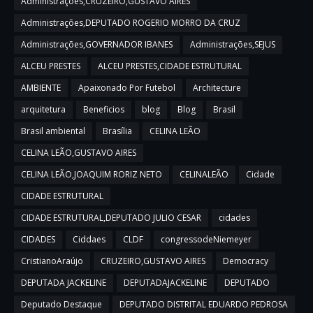
Administrações,CRUZEIRO,GUSTAVO AIRES
Administrações,DEPUTADO ROGERIO MORRO DA CRUZ
Administrações,GOVERNADOR IBANES
Administrações,SEJUS
ALCEU PRESTES
ALCEU PRESTES,CIDADE ESTRUTURAL
AMBIENTE
Apaixonado Por Futebol
Architecture
arquitetura
Beneficios
blog
Blog
Brasil
Brasil ambiental
Brasília
CELINA LEÃO
CELINA LEÃO,GUSTAVO AIRES
CELINA LEÃO,JOAQUIM RORIZ NETO
CELINALEÃO
Cidade
CIDADE ESTRUTURAL
CIDADE ESTRUTURAL,DEPUTADO JULIO CESAR
cidades
CIDADES
Ciddaes
CLDF
congressodeNiemeyer
CristianoAraújo
CRUZEIRO,GUSTAVO AIRES
Democracy
DEPUTADA JACKELINE
DEPUTADAJACKELINE
DEPUTADO
Deputado Destaque
DEPUTADO DISTRITAL EDUARDO PEDROSA