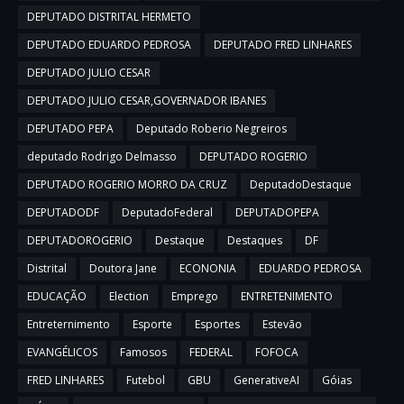
DEPUTADO DISTRITAL HERMETO
DEPUTADO EDUARDO PEDROSA
DEPUTADO FRED LINHARES
DEPUTADO JULIO CESAR
DEPUTADO JULIO CESAR,GOVERNADOR IBANES
DEPUTADO PEPA
Deputado Roberio Negreiros
deputado Rodrigo Delmasso
DEPUTADO ROGERIO
DEPUTADO ROGERIO MORRO DA CRUZ
DeputadoDestaque
DEPUTADODF
DeputadoFederal
DEPUTADOPEPA
DEPUTADOROGERIO
Destaque
Destaques
DF
Distrital
Doutora Jane
ECONONIA
EDUARDO PEDROSA
EDUCAÇÃO
Election
Emprego
ENTRETENIMENTO
Entreternimento
Esporte
Esportes
Estevão
EVANGÉLICOS
Famosos
FEDERAL
FOFOCA
FRED LINHARES
Futebol
GBU
GenerativeAI
Góias