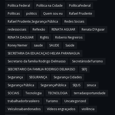
Política Federal
Política na Cidade
PolíticaFederal
Políticas
politics
Quem sou eu
Rafael Prudente
Rafael Prudente,Segurança Pública
Redes Sociais
redessociais
Reflexão
RENATA AGUIAR
Renata D’Aguiar
RENATA DAGUIAR
Rights
Roberio Negreiros
Roney Nemer
saude
SAUDE
Saúde
SECRETARIA DA EDUACAÇAO HELVIA PARANAGUA
Secretario da familia Rodrigo Delmasso
SecretáriodeTurismo
SEECRETARIO DA FAMILIA RODRIGO DELMASSO
SEFJ
Segurança
SEGURANÇA
Segurança Cidades
Segurança Pública
SegurançaPública
SEJUS
sinuca
SOCIAIS
Tecnologia
TECNOLOGIA
terradaoportunidade
trabalhadorbrasileiro
Turismo
Uncategorized
Veículosabandonados
Vídeos engraçados
violência