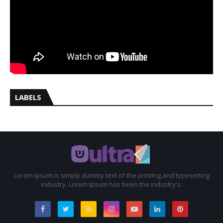
LABELS
Lorem Ipsum is simply dummy text of the printing and typesetting
industry. Lorem Ipsum has been the industry's.