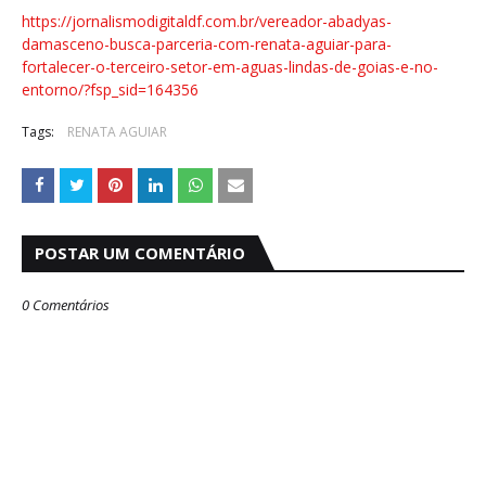
https://jornalismodigitaldf.com.br/vereador-abadyas-
damasceno-busca-parceria-com-renata-aguiar-para-
fortalecer-o-terceiro-setor-em-aguas-lindas-de-goias-e-no-
entorno/?fsp_sid=164356
Tags:
RENATA AGUIAR
POSTAR UM COMENTÁRIO
0 Comentários