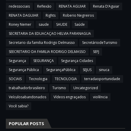
redessociais
Reflexão
RENATA AGUIAR
Renata D’Aguiar
RENATA DAGUIAR
Rights
Roberio Negreiros
Roney Nemer
saude
SAUDE
Saúde
SECRETARIA DA EDUACAÇAO HELVIA PARANAGUA
Secretario da familia Rodrigo Delmasso
SecretáriodeTurismo
SEECRETARIO DA FAMILIA RODRIGO DELMASSO
SEFJ
Segurança
SEGURANÇA
Segurança Cidades
Segurança Pública
SegurançaPública
SEJUS
sinuca
SOCIAIS
Tecnologia
TECNOLOGIA
terradaoportunidade
trabalhadorbrasileiro
Turismo
Uncategorized
Veículosabandonados
Vídeos engraçados
violência
Você sabia?
POPULAR POSTS