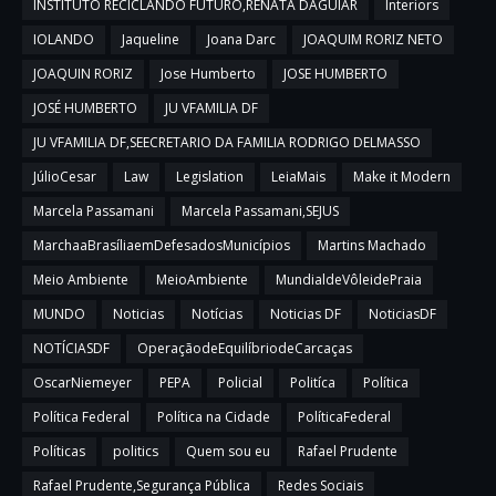
INSTITUTO RECICLANDO FUTURO,RENATA DAGUIAR
Interiors
IOLANDO
Jaqueline
Joana Darc
JOAQUIM RORIZ NETO
JOAQUIN RORIZ
Jose Humberto
JOSE HUMBERTO
JOSÉ HUMBERTO
JU VFAMILIA DF
JU VFAMILIA DF,SEECRETARIO DA FAMILIA RODRIGO DELMASSO
JúlioCesar
Law
Legislation
LeiaMais
Make it Modern
Marcela Passamani
Marcela Passamani,SEJUS
MarchaaBrasíliaemDefesadosMunicípios
Martins Machado
Meio Ambiente
MeioAmbiente
MundialdeVôleidePraia
MUNDO
Noticias
Notícias
Noticias DF
NoticiasDF
NOTÍCIASDF
OperaçãodeEquilíbriodeCarcaças
OscarNiemeyer
PEPA
Policial
Politíca
Política
Política Federal
Política na Cidade
PolíticaFederal
Políticas
politics
Quem sou eu
Rafael Prudente
Rafael Prudente,Segurança Pública
Redes Sociais