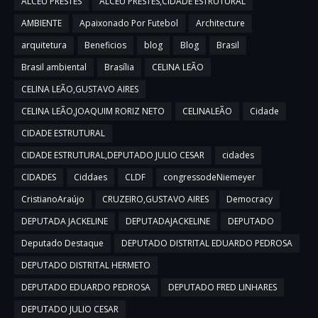
ALCEU PRESTES
ALCEU PRESTES,CIDADE ESTRUTURAL
AMBIENTE
Apaixonado Por Futebol
Architecture
arquitetura
Beneficios
blog
Blog
Brasil
Brasil ambiental
Brasília
CELINA LEÃO
CELINA LEÃO,GUSTAVO AIRES
CELINA LEÃO,JOAQUIM RORIZ NETO
CELINALEÃO
Cidade
CIDADE ESTRUTURAL
CIDADE ESTRUTURAL,DEPUTADO JULIO CESAR
cidades
CIDADES
Ciddaes
CLDF
congressodeNiemeyer
CristianoAraújo
CRUZEIRO,GUSTAVO AIRES
Democracy
DEPUTADA JACKELINE
DEPUTADAJACKELINE
DEPUTADO
Deputado Destaque
DEPUTADO DISTRITAL EDUARDO PEDROSA
DEPUTADO DISTRITAL HERMETO
DEPUTADO EDUARDO PEDROSA
DEPUTADO FRED LINHARES
DEPUTADO JULIO CESAR