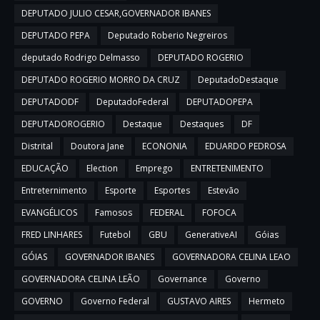
DEPUTADO JULIO CESAR,GOVERNADOR IBANES
DEPUTADO PEPA
Deputado Roberio Negreiros
deputado Rodrigo Delmasso
DEPUTADO ROGERIO
DEPUTADO ROGERIO MORRO DA CRUZ
DeputadoDestaque
DEPUTADODF
DeputadoFederal
DEPUTADOPEPA
DEPUTADOROGERIO
Destaque
Destaques
DF
Distrital
Doutora Jane
ECONONIA
EDUARDO PEDROSA
EDUCAÇÃO
Election
Emprego
ENTRETENIMENTO
Entreternimento
Esporte
Esportes
Estevão
EVANGÉLICOS
Famosos
FEDERAL
FOFOCA
FRED LINHARES
Futebol
GBU
GenerativeAI
Góias
GÓIAS
GOVERNADOR IBANES
GOVERNADORA CELINA LEAO
GOVERNADORA CELINA LEÃO
Governance
Governo
GOVERNO
Governo Federal
GUSTAVO AIRES
Hermeto